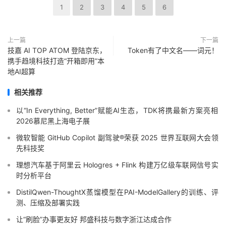
1
2
3
4
5
6
上一篇
下一篇
技嘉 AI TOP ATOM 登陆京东，
Token有了中文名——词元！
携手趋境科技打造“开箱即用”本
地AI超算
相关推荐
以“In Everything, Better”赋能AI生态，TDK将携最新方案亮相
2026慕尼黑上海电子展
微软智能 GitHub Copilot 副驾驶®荣获 2025 世界互联网大会领
先科技奖
理想汽车基于阿里云 Hologres + Flink 构建万亿级车联网信号实
时分析平台
DistilQwen-ThoughtX蒸馏模型在PAI-ModelGallery的训练、评
测、压缩及部署实践
让“刷脸”办事更友好 邦盛科技与数字浙江达成合作