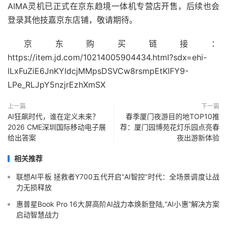
AIMA灵机已正式在京东趋境一体机专营店开售，后续也会
登录其他技嘉京东店铺，敬请期待。
京东购买链接：
https://item.jd.com/10214005904434.html?sdx=ehi-
lLxFuZiE6JnKYIdcjMMpsDSVCw8rsmpEtKlFY9-
LPe_RLJpY5nzjrEzhXmSX
上一篇
下一篇
AI狂飙时代，谁在定义未来？
春季厦门夜游目的地TOP10推
2026 CME深圳国际移动电子展
荐：厦门园博苑花灯乐园点亮春
给出答案
夜出游新体验
相关推荐
联想AI平板 拯救者Y700五代开启“AI智控”时代：全场景调度让战
力无损释放
惠普星Book Pro 16大屏高阶AI战力本焕新登陆,“AI小惠”解决方案
启动智慧战力