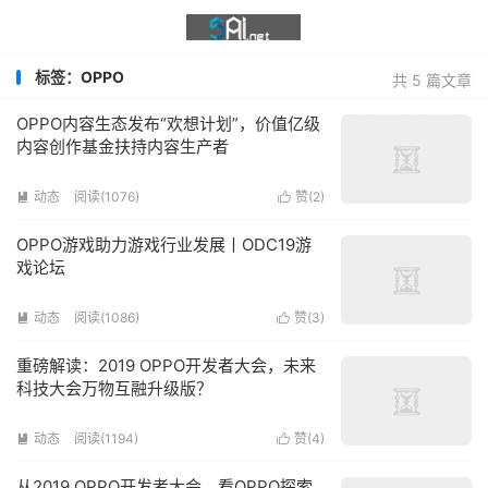
标签：OPPO
共 5 篇文章
OPPO内容生态发布“欢想计划”，价值亿级
内容创作基金扶持内容生产者
动态
阅读(1076)
赞(
2
)


OPPO游戏助力游戏行业发展丨ODC19游
戏论坛
动态
阅读(1086)
赞(
3
)


重磅解读：2019 OPPO开发者大会，未来
科技大会万物互融升级版？
动态
阅读(1194)
赞(
4
)


从2019 OPPO开发者大会，看OPPO探索