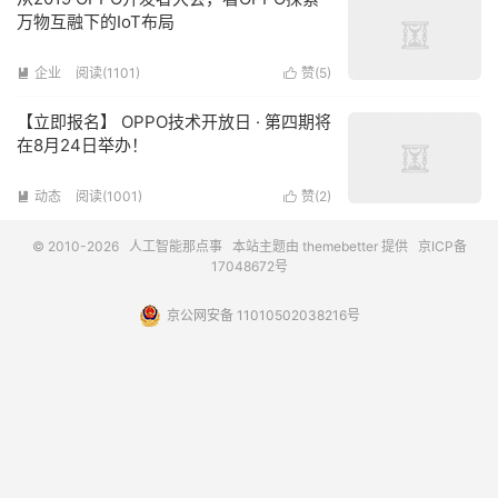
万物互融下的IoT布局
企业
阅读(1101)
赞(
5
)


【立即报名】 OPPO技术开放日 · 第四期将
在8月24日举办！
动态
阅读(1001)
赞(
2
)


© 2010-2026
人工智能那点事
本站主题由
themebetter
提供
京ICP备
17048672号
京公网安备 11010502038216号