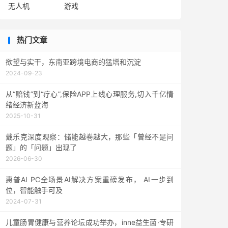
无人机
游戏
热门文章
欲望与实干，东南亚跨境电商的猛增和沉淀
2024-09-23
从“赔钱”到“疗心”,保险APP上线心理服务,切入千亿情
绪经济新蓝海
2025-10-31
戴乐克深度观察：储能越卷越大，那些「曾经不是问
题」的「问题」出现了
2026-06-30
惠普AI PC全场景AI解决方案重磅发布， AI一步到
位，智能触手可及
2024-07-31
儿童肠胃健康与营养论坛成功举办，inne益生菌·专研