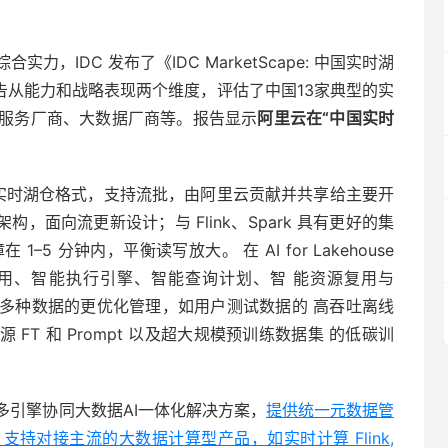
，IDC 发布了《IDC MarketScape: 中国实时湖
报告从能力和战略表现两个维度，评估了中国13家典型的实
服务厂商、大数据厂商等。报告显示
阿里云在“中国实时
是新一代实时湖仓格式，支持流批，由阿里云贡献并共享给主要开
 架构，面向流更新设计；与 Flink、Spark 具有更好的集
5 分钟内，平衡读写放大。 在 AI for Lakehouse
用、智能执行引擎、智能查询计划、智 能资源复用与
 上，可以做到多种数据的更优化管理，如用户测试数据的 高吞吐离线
T 和 Prompt 以及超大规模预训练数据集 的低碳训
多引擎协同⼤数据AI⼀体化解决⽅案，
提供统⼀元数据管
持对接主流的大数据计算型产品，如实时计算 Flink,