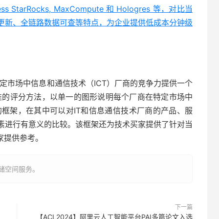
rless StarRocks, MaxCompute 和 Hologres 等，对比当
更新、全链路数据可查等特点，为企业提供低成本分钟级
旨在为特定市场中信息和通信技术（ICT）厂商的竞争力提供一个
准的评分方法，以单一的图形说明每个厂商在特定市场中
个清晰的框架，在其中可以对IT和信息通信技术厂商的产品、服
素进行有意义的比较。该框架还为技术买家提供了针对当
家提供参考。
存储空间服务。
下一篇
【ACL2024】阿里云人工智能平台PAI多篇论文入选