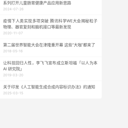
系列打开儿童肠胃健康产品应用新思路
2024-07-26
疫情下人类实现多项突破 腾讯科学WE大会揭秘粒子
物理、器官复刻和脑机接口等最新发现
2020-11-07
第二届世界智能大会在津隆重开幕 这些“大咖”都来了
2018-05-16
让科技回归人性，李飞飞宣布成立斯坦福「以人为本
AI 研究院」
2019-03-20
关于印发《人工智能生成合成内容标识办法》的通知
2025-03-15