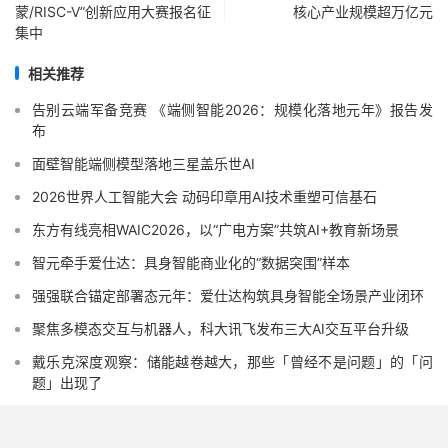
蒙/RISC-V”创新应用大赛报名征
核心产业规模超万亿元
集中
相关推荐
告别云端军备竞赛 《端侧智能2026：规模化落地元年》报告发
布
面壁智能端侧模型落地三星盖乐世AI
2026世界人工智能大会 动码印章用AI技术重塑可信基石
东方有线亮相WAIC2026，以“广电方案”共筑AI+教育新场景
智元牵手爱仕达：具身智能商业化的“数据突围”样本
强强联合锚定部署态元年：爱仕达构筑具身智能全场景产业闭环
聚焦多模态交互与机器人，科大讯飞发布三大AI交互平台升级
戴乐克深度观察：储能越卷越大，那些「曾经不是问题」的「问
题」出现了