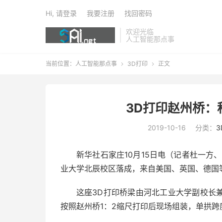
Hi, 请登录
我要注册
找回密码
欢迎光临
人工智能那点事
当前位置：
人工智能那点事
3D打印
正文


3D打印赵州桥：
2019-10-16
分类：
3
新华社石家庄10月15日电（记者杜一方
业大学北辰校区落成，来自美国、英国、德国等
这座3D打印桥梁由河北工业大学副校长
按照赵州桥1：2缩尺打印后现场组装，单拱跨度1