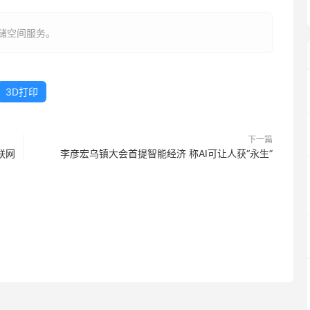
存储空间服务。
3D打印
下一篇
联网
李彦宏乌镇大会首提智能经济 称AI可让人获“永生”