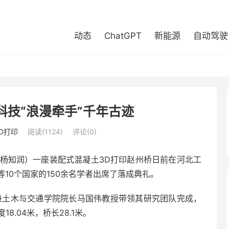
动态
ChatGPT
新能源
自动驾驶
科技“浪漫牵手”千年古迹
D打印
阅读(1124)
评论(0)
、杨知润）一座装配式混凝土3D打印赵州桥日前在河北工
10个国家的150余名学者出席了落成典礼。
兼土木与交通学院院长马国伟教授带领其研究团队完成，
8.04米，桥长28.1米。