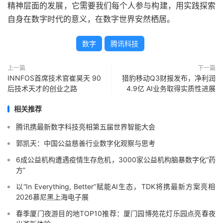
精神层面的发展，它需要我们每个人参与构建，用实践探索
自身在数字时代的意义，在数字世界安然栖居。
数字
腾讯科技
上一篇
下一篇
INNFOS首席技术官崔昊天 90
猎豹移动Q3财报发布，净利润
后技术天才的创业之路
4.9亿 AI业务取得实质性进展
相关推荐
腾讯携最新数字科技亮相第五届世界智能大会
郭凯天：中国公益慈善行业数字化观察与思考
6成公益机构遭遇疫情生存危机，3000家公益机构脑暴数字化“药
方”
以“In Everything, Better”赋能AI生态，TDK将携最新方案亮相
2026慕尼黑上海电子展
春季厦门夜游目的地TOP10推荐：厦门园博苑花灯乐园点亮春夜