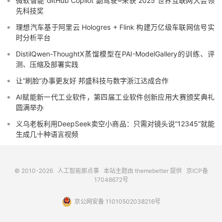
微软智能 GitHub Copilot 副驾驶®荣获 2025 世界互联网大会领
先科技奖
理想汽车基于阿里云 Hologres + Flink 构建万亿级车联网信号实
时分析平台
DistilQwen-ThoughtX蒸馏模型在PAI-ModelGallery的训练、评
测、压缩及部署实践
让“刷脸”办事更友好 邦盛科技与数字浙江达成合作
AI赋能新一代工业软件，第四届工业软件创新应用大赛颁奖典礼
圆满举办
义乌老板利用DeepSeek卖空小商品：只需对镜头说“12345”就能
生成几十种语言视频
© 2010-2026
人工智能那点事
本站主题由
themebetter
提供
京ICP备
17048672号
京公网安备 11010502038216号