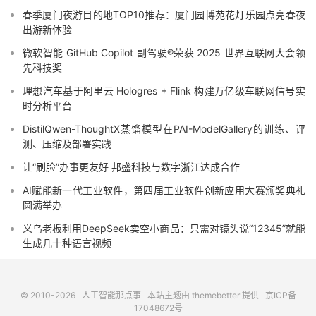
春季厦门夜游目的地TOP10推荐：厦门园博苑花灯乐园点亮春夜
出游新体验
微软智能 GitHub Copilot 副驾驶®荣获 2025 世界互联网大会领
先科技奖
理想汽车基于阿里云 Hologres + Flink 构建万亿级车联网信号实
时分析平台
DistilQwen-ThoughtX蒸馏模型在PAI-ModelGallery的训练、评
测、压缩及部署实践
让“刷脸”办事更友好 邦盛科技与数字浙江达成合作
AI赋能新一代工业软件，第四届工业软件创新应用大赛颁奖典礼
圆满举办
义乌老板利用DeepSeek卖空小商品：只需对镜头说“12345”就能
生成几十种语言视频
© 2010-2026
人工智能那点事
本站主题由
themebetter
提供
京ICP备
17048672号