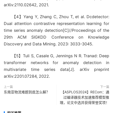
arXiv:2110.02642, 2021.
【4】Yang Y, Zhang C, Zhou T, et al. Dcdetector:
Dual attention contrastive representation learning for
time series anomaly detection[C]//Proceedings of the
29th ACM SIGKDD Conference on Knowledge
Discovery and Data Mining. 2023: 3033-3045.
【5】Tuli S, Casale G, Jennings N R. Tranad: Deep
transformer networks for anomaly detection in
multivariate time series data[J]. arXiv preprint
arXiv:2201.07284, 2022.
上一篇
下一篇
东南亚物流难题到底怎么解？
【ASPLOS2024】RECom：通
过编译器技术加速推荐模型推
理，论文中选并获得荣誉奖项！
相关推荐