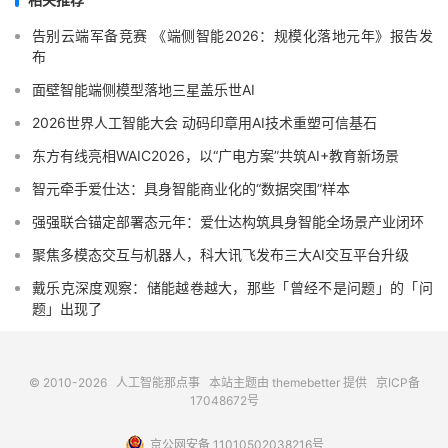
告别云端军备竞赛 《端侧智能2026：规模化落地元年》报告发
布
面壁智能端侧模型落地三星盖乐世AI
2026世界人工智能大会 动码印章用AI技术重塑可信基石
东方有线亮相WAIC2026，以“广电方案”共筑AI+教育新场景
智元牵手爱仕达：具身智能商业化的“数据突围”样本
强强联合锚定部署态元年：爱仕达构筑具身智能全场景产业闭环
聚焦多模态交互与机器人，科大讯飞发布三大AI交互平台升级
戴乐克深度观察：储能越卷越大，那些「曾经不是问题」的「问
题」出现了
© 2010-2026
人工智能那点事
本站主题由
themebetter
提供
京ICP备
17048672号
京公网安备 11010502038216号