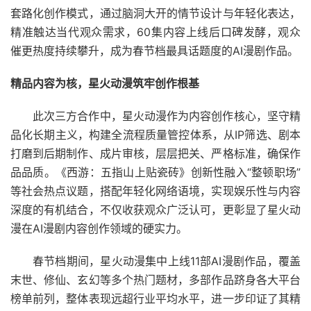
套路化创作模式，通过脑洞大开的情节设计与年轻化表达，
精准触达当代观众需求，60集内容上线后口碑发酵，观众
催更热度持续攀升，成为春节档最具话题度的AI漫剧作品。
精品内容为核，星火动漫筑牢创作根基
此次三方合作中，星火动漫作为内容创作核心，坚守精
品化长期主义，构建全流程质量管控体系，从IP筛选、剧本
打磨到后期制作、成片审核，层层把关、严格标准，确保作
品品质。《西游：五指山上贴瓷砖》创新性融入“整顿职场”
等社会热点议题，搭配年轻化网络语境，实现娱乐性与内容
深度的有机结合，不仅收获观众广泛认可，更彰显了星火动
漫在AI漫剧内容创作领域的硬实力。
春节档期间，星火动漫集中上线11部AI漫剧作品，覆盖
末世、修仙、玄幻等多个热门题材，多部作品跻身各大平台
榜单前列，整体表现远超行业平均水平，进一步印证了其精