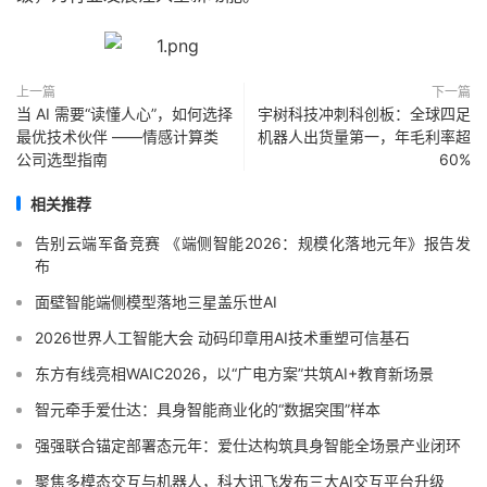
上一篇
下一篇
当 AI 需要“读懂人心”，如何选择
宇树科技冲刺科创板：全球四足
最优技术伙伴 ——情感计算类
机器人出货量第一，年毛利率超
公司选型指南
60%
相关推荐
告别云端军备竞赛 《端侧智能2026：规模化落地元年》报告发
布
面壁智能端侧模型落地三星盖乐世AI
2026世界人工智能大会 动码印章用AI技术重塑可信基石
东方有线亮相WAIC2026，以“广电方案”共筑AI+教育新场景
智元牵手爱仕达：具身智能商业化的“数据突围”样本
强强联合锚定部署态元年：爱仕达构筑具身智能全场景产业闭环
聚焦多模态交互与机器人，科大讯飞发布三大AI交互平台升级