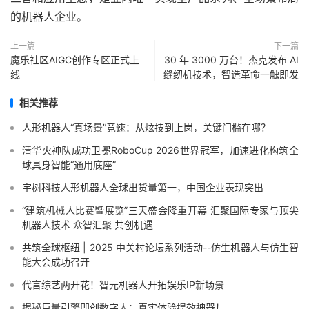
的机器人企业。
上一篇
下一篇
魔乐社区AIGC创作专区正式上
30 年 3000 万台！杰克发布 AI
线
缝纫机技术，智造革命一触即发
相关推荐
人形机器人“真场景”竞速：从炫技到上岗，关键门槛在哪？
清华火神队成功卫冕RoboCup 2026世界冠军，加速进化构筑全
球具身智能“通用底座”
宇树科技人形机器人全球出货量第一，中国企业表现突出
“建筑机械人比赛暨展览”三天盛会隆重开幕 汇聚国际专家与顶尖
机器人技术 众智汇聚 共创机遇
共筑全球枢纽 | 2025 中关村论坛系列活动--仿生机器人与仿生智
能大会成功召开
代言综艺两开花！智元机器人开拓娱乐IP新场景
揭秘巨量引擎即创数字人：真实体验提效神器！