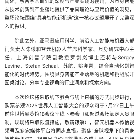
阐述，融合学术研究的深度与产业实践的视角，为具身智能
从技术创新到产业落地提供了兼具理论与应用价值的洞见，
整场论坛围绕“具身智能新机遇”这一核心议题展开了完整深
入的探讨。
除此之外，亚马逊应用科学、前沿人工智能与机器人部
门负责人陈曦和智元机器人首席科学家、具身研究中心主
任、上海创智学院副教授罗剑岚博士还将与Sergey
Levine、Stefan Schaal、苏航、姚卯青，结合自动化到智
能化的时代趋势，围绕具身智能产业落地的机遇和挑战展开
圆桌讨论，分享专业视角的行业洞察和探索方向。
本次论坛将采取线下参会与线上直播的方式同步进行，
购票参观2025世界人工智能大会的观众可于7月27日上午
前往世博展览馆1B会议室线下参会（如超过会场额定人员限
制，现场将采取限流措施，敬请谅解），智元机器人微信视
频号及多家媒体平台将同步直播。聚焦“全球视角下的具身