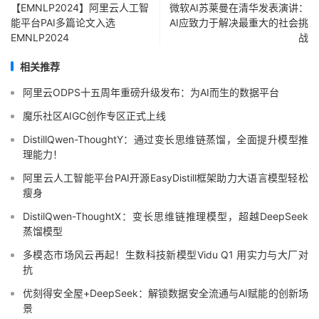
【EMNLP2024】阿里云人工智
微软AI苏莱曼在清华发表演讲：
能平台PAI多篇论文入选
AI应致力于解决最重大的社会挑
EMNLP2024
战
相关推荐
阿里云ODPS十五周年重磅升级发布：为AI而生的数据平台
魔乐社区AIGC创作专区正式上线
DistillQwen-ThoughtY：通过变长思维链蒸馏，全面提升模型推
理能力！
阿里云人工智能平台PAI开源EasyDistill框架助力大语言模型轻松
瘦身
DistilQwen-ThoughtX：变长思维链推理模型，超越DeepSeek
蒸馏模型
多模态市场风云再起！生数科技新模型Vidu Q1 用实力与大厂对
抗
优刻得安全屋+DeepSeek：解锁数据安全流通与AI赋能的创新场
景