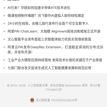
AI已来！华硕如何加速半导体ATE技术进化
微课视频制作难题？讯飞智作AI虚拟人助你轻松搞定
24小时在线答，去哪儿旅行发布行业首个可交互数字人
阿里PAI-ChatLearn：大规模 Alignment高效训练框架正式开源
文心智能平台发布首批三农智能体助力农民实现增收致富
阿里云PAI发布DeepRec Extension，打造稳定高效的分布式训
练，并宣布开源！
工业产业大模型应用持续落地 发挥技术价值的关键在于产业厚度
七部门联合发文促进生成式人工智能健康发展和规范应用
© 2010-2026
人工智能那点事
本站主题由
themebetter
提供
京ICP备
17048672号
京公网安备 11010502038216号