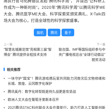
席执行官马化腾倡议发起“腾讯科学周”， 并提出“让科研工
作成为一种新时尚”。2020年“腾讯科学周”以腾讯科学WE
大会、腾讯医学ME大会、科学探索奖颁奖典礼、X-Talk四
场大会为核心，打造全球性的科学探索盛事。
脑机
腾讯
量子
上一篇
下一篇
“智慧名城展览馆”亮相第三届“智
联合国、IMF等国际组织参与中
博会” 腾讯提供全程技术支持
央广播电视总台“全球行动倡议”
脱贫活动
相关推荐
一块守护“国宝”！腾讯游戏携玩家共同助力河南灾后文物修缮和
长城、敦煌、云冈数字化保护
腾讯奚丹：数字化转型既是持久战更是攻坚战
欧洲人文大会在葡萄牙里斯本召开
2021腾讯STAC科创联合大会在蓉举行，助力打造人工智能创新