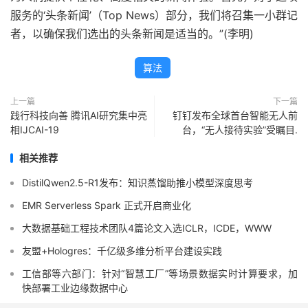
服务的‘头条新闻’（Top News）部分，我们将召集一小群记
者，以确保我们选出的头条新闻是适当的。”(李明)
算法
上一篇
下一篇
践行科技向善 腾讯AI研究集中亮
钉钉发布全球首台智能无人前
相IJCAI-19
台，“无人接待实验”受瞩目.
相关推荐
DistilQwen2.5-R1发布：知识蒸馏助推小模型深度思考
EMR Serverless Spark 正式开启商业化
大数据基础工程技术团队4篇论文入选ICLR，ICDE，WWW
友盟+Hologres：千亿级多维分析平台建设实践
工信部等六部门：针对“智慧工厂”等场景数据实时计算要求，加
快部署工业边缘数据中心