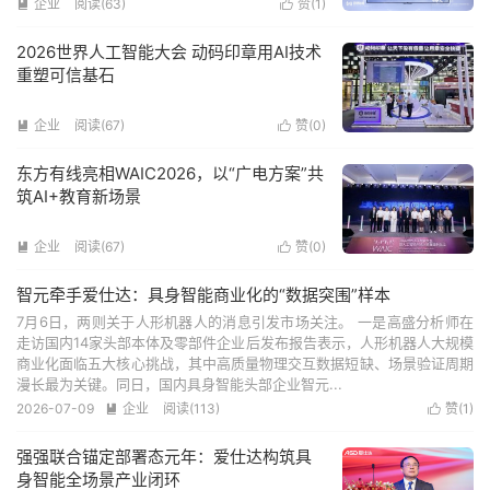
企业
阅读(63)
赞(
1
)


2026世界人工智能大会 动码印章用AI技术
重塑可信基石
企业
阅读(67)
赞(
0
)


东方有线亮相WAIC2026，以“广电方案”共
筑AI+教育新场景
企业
阅读(67)
赞(
0
)


智元牵手爱仕达：具身智能商业化的“数据突围”样本
7月6日，两则关于人形机器人的消息引发市场关注。 一是高盛分析师在
走访国内14家头部本体及零部件企业后发布报告表示，人形机器人大规模
商业化面临五大核心挑战，其中高质量物理交互数据短缺、场景验证周期
漫长最为关键。同日，国内具身智能头部企业智元...
2026-07-09
企业
阅读(113)
赞(
1
)


强强联合锚定部署态元年：爱仕达构筑具
身智能全场景产业闭环