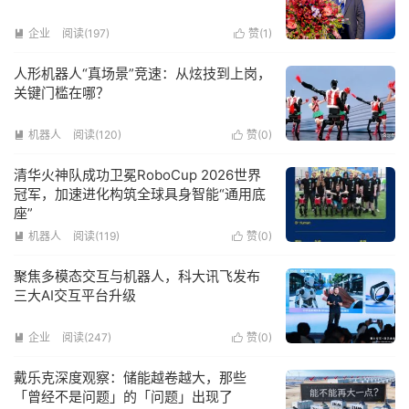
企业
阅读(197)
赞(
1
)


人形机器人“真场景”竞速：从炫技到上岗，
关键门槛在哪？
机器人
阅读(120)
赞(
0
)


清华火神队成功卫冕RoboCup 2026世界
冠军，加速进化构筑全球具身智能“通用底
座”
机器人
阅读(119)
赞(
0
)


聚焦多模态交互与机器人，科大讯飞发布
三大AI交互平台升级
企业
阅读(247)
赞(
0
)


戴乐克深度观察：储能越卷越大，那些
「曾经不是问题」的「问题」出现了