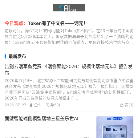
今日观点：
Token有了中文名——词元！
前段时间，养过“龙虾”的你可能对Token并不陌生。在23日举行的中国发
展高层论坛2026年年会上，国家数据局局长刘烈宏给出了一个清晰的定
位：Token“词元”不仅是智能时代的价值锚点，更是连接技术供给与商业
需求的“结算单位”，为商业模式的...
最新发布
告别云端军备竞赛 《端侧智能2026：规模化落地元年》报告发
布
2026年7月19日，北京智源人工智能研究院与端侧智能北京市重点实验室
联合发布《端侧智能2026：规模化落地元年》报告。报告指出，大模型
产业正经历从“云端集中式智能”走向“端云协同式智能”的结构性跃迁，
2026年已成为端侧智能从概念验证走向...
2026-07-27
企业
阅读(53)
赞(
0
)


面壁智能端侧模型落地三星盖乐世AI