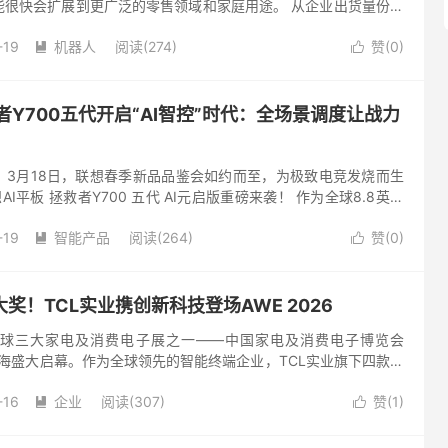
能很快会扩展到更广泛的零售领域和家庭用途。 从企业出货量份额
突出。根据中国电子报发布的《2025年人形机器人市场研究报
-19
机器人
阅读(274)
赞(
0
)


救者Y700五代开启“AI智控”时代：全场景调度让战力
。3月18日，联想春季新品品鉴会如约而至，为极致电竞发烧而生
AI平板 拯救者Y700 五代 AI元启版重磅来袭！ 作为全球8.8英寸
望者，拯救者Y700早已在玩家心中封神。这一次，...
-19
智能产品
阅读(264)
赞(
0
)


奖！TCL实业携创新科技登场AWE 2026
日，全球三大家电及消费电子展之一——中国家电及消费电子博览会
在上海盛大启幕。作为全球领先的智能终端企业，TCL实业旗下四款产
中全球首款搭载下一代巅峰级SQD-Mini LED显...
-16
企业
阅读(307)
赞(
1
)

