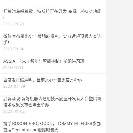
开着汽车唱着歌，特斯拉正在开发“车载卡拉OK”功能
!
2018-08-29
微软宣布推出史上最强麻将AI，实力远超顶级人类选
手！
2019-08-30
ASSIA |『人工智能与智能控制』前沿讲习班
2018-07-11
百度发打假声明：目前文心一言无官方App
2023-04-08
启智涌现 智能机器人通用技术底座开发者大会暨启智
技术成果发布会隆重举办
2026-03-02
携手BOSON PROTOCOL，TOMMY HILFIGER参加
首届Decentraland虚拟时装周