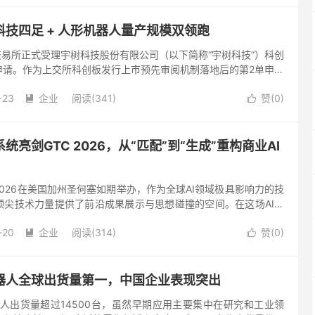
技四足 + 人形机器人量产规模双领跑
交易所正式受理宇树科技股份有限公司（以下简称“宇树科技”）科创
申请。作为上交所科创板发行上市预先审阅机制落地后的第2单申报
IPO同步引发资本市场与行业的高度关注。这家深耕高性能通用机
-23
企业
阅读(341)
赞(
0
)


亮剑GTC 2026，从“匹配”到“生成”重构商业AI
TC 2026在美国加州圣何塞如期举办，作为全球AI领域极具影响力的技
顶尖技术力量提供了前沿成果展示与思想碰撞的空间。在这场AI算
，百度作为中国AI企业的领军者，向世界清晰展示了中...
-20
企业
阅读(314)
赞(
0
)


器人全球出货量第一，中国企业表现突出
器人出货量超过14500台，虽然早期应用主要集中在研究和工业领