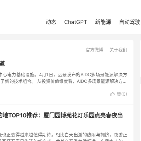
动态
ChatGPT
新能源
自动驾驶
官方微博
关于我们
道
中心电力基础设施。4月1日，远景发布的AIDC多场景能源解决方
了新的技术组合。 从投资价值维度看，AIDC多场景能源解决方案
赞(
0
)

地TOP10推荐：厦门园博苑花灯乐园点亮春夜出
晚也正变得越来越值得期待。相比白天出游的热闹与拥挤，夜游正