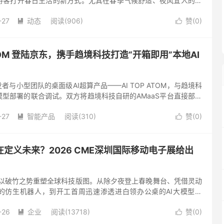
游客打开春日生活的新方式。尤其在春季气候舒适、夜风宜人的背
互动性、休闲感和出片率的夜游目的地，正成为城市文旅消费的重
-27
动态
阅读(906)
赞(
0
)


 ATOM 登陆京东，携手趋境科技打造“开箱即用”本地AI
者与小型团队的桌面级AI超算产品——AI TOP ATOM，与趋境科
型部署的联合调试。双方将趋境科技自研的AMaaS平台直接部署
之上，成功打造出一套开箱即用的本地化AI软硬一...
-27
智能产品
阅读(310)
赞(
0
)


在定义未来？2026 CME深圳国际移动电子展给出
技术以破竹之势重塑全球科技版图。从除夕夜登上春晚舞台、凭借灵动
的仿生机器人，到开工首周迅速渗透进白领办公桌的AI大模型助
可见的智能翻译眼镜，到能够实时监测心脑血管健康的穿戴设备
-26
企业
阅读(13718)
赞(
0
)

