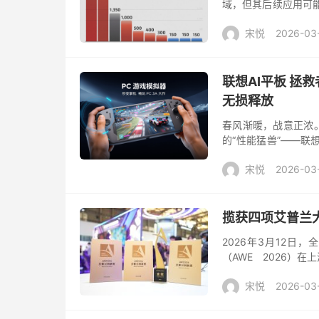
域，但其后续应用可
来看，中国企业表现
宋悦
2026-03
告》...
联想AI平板 拯
无损释放
春风渐暖，战意正浓
的“性能猛兽”——联想
电竞平板的开创者与守
宋悦
2026-03
揽获四项艾普兰大
2026年3月12
（AWE 2026）
品一举斩获艾普兰奖，其
宋悦
2026-03