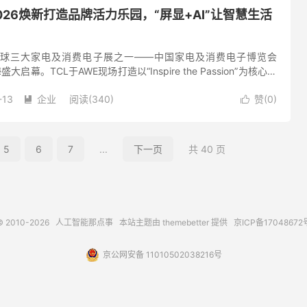
2026焕新打造品牌活力乐园，“屏显+AI”让智慧生活
日，全球三大家电及消费电子展之一——中国家电及消费电子博览会
盛大启幕。TCL于AWE现场打造以“Inspire the Passion”为核心的
SSION LAND），为...
-13
企业
阅读(340)
赞(
0
)


5
6
7
...
下一页
共 40 页
© 2010-2026
人工智能那点事
本站主题由
themebetter
提供
京ICP备17048672
京公网安备 11010502038216号