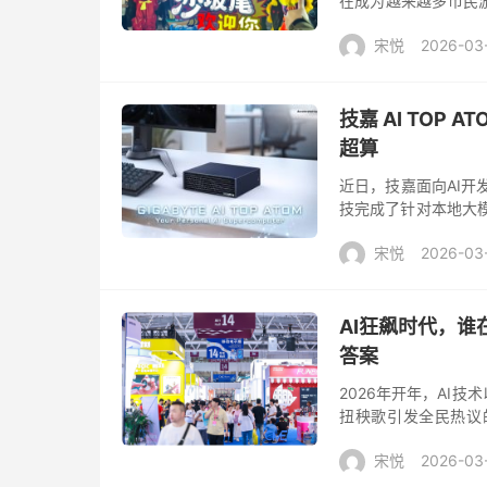
在成为越来越多市民
景下，兼具氛围感、
宋悦
2026-03
要增长点。 ...
技嘉 AI TOP
超算
近日，技嘉面向AI开发
技完成了针对本地大模
于AI TOP ATOM
宋悦
2026-03
AI狂飙时代，谁
答案
2026年开年，AI
扭秧歌引发全民热议
手；从街头巷尾随处
宋悦
2026-03
——“人...