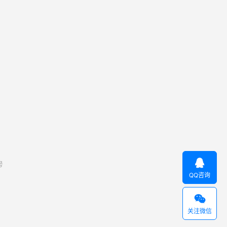

号
QQ咨询

关注微信