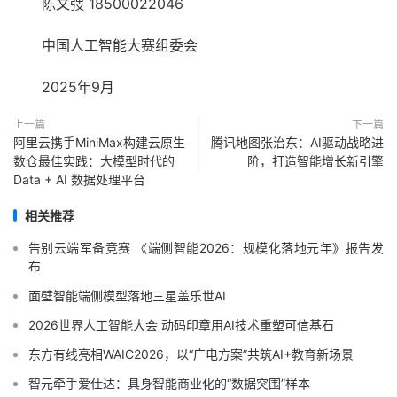
陈文弢 18500022046
中国人工智能大赛组委会
2025年9月
上一篇
下一篇
阿里云携手MiniMax构建云原生
腾讯地图张治东：AI驱动战略进
数仓最佳实践：大模型时代的
阶，打造智能增长新引擎
Data + AI 数据处理平台
相关推荐
告别云端军备竞赛 《端侧智能2026：规模化落地元年》报告发
布
面壁智能端侧模型落地三星盖乐世AI
2026世界人工智能大会 动码印章用AI技术重塑可信基石
东方有线亮相WAIC2026，以“广电方案”共筑AI+教育新场景
智元牵手爱仕达：具身智能商业化的“数据突围”样本