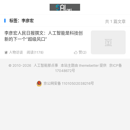
标签：李彦宏
共 1 篇文章
李彦宏人民日报撰文：人工智能是科技创
新的下一个“超级风口”
人物访谈
阅读(1178)
赞(
2
)


© 2010-2026
人工智能那点事
本站主题由
themebetter
提供
京ICP备
17048672号
京公网安备 11010502038216号