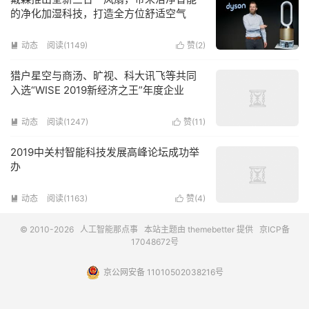
的净化加湿科技，打造全方位舒适空气
动态
阅读(1149)
赞(
2
)


猎户星空与商汤、旷视、科大讯飞等共同
入选“WISE 2019新经济之王”年度企业
动态
阅读(1247)
赞(
11
)


2019中关村智能科技发展高峰论坛成功举
办
动态
阅读(1163)
赞(
4
)


© 2010-2026
人工智能那点事
本站主题由
themebetter
提供
京ICP备
17048672号
京公网安备 11010502038216号