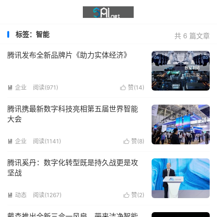
标签：智能
共 6 篇文章
腾讯发布全新品牌片《助力实体经济》
企业
阅读(971)
赞(
14
)


腾讯携最新数字科技亮相第五届世界智能
大会
企业
阅读(1141)
赞(
8
)


腾讯奚丹：数字化转型既是持久战更是攻
坚战
动态
阅读(1267)
赞(
2
)


戴森推出全新三合一风扇，带来洁净智能