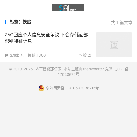
标签：换脸
共 1 篇文章
ZAO回应个人信息安全争议:不会存储面部
识别特征信息
图像识别
阅读(1306)
赞(
2
)


© 2010-2026
人工智能那点事
本站主题由
themebetter
提供
京ICP备
17048672号
京公网安备 11010502038216号