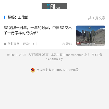
标签：工信部
共 1 篇文章
5G发牌一周年，一年的时间，中国5G交出
了一份怎样的成绩单？
行业观点
阅读(1048)
赞(
6
)


© 2010-2026
人工智能那点事
本站主题由
themebetter
提供
京ICP备
17048672号
京公网安备 11010502038216号