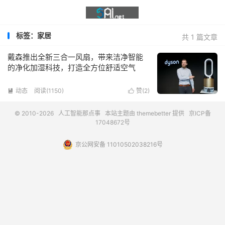
标签：家居
共 1 篇文章
戴森推出全新三合一风扇，带来洁净智能
的净化加湿科技，打造全方位舒适空气
动态
阅读(1150)
赞(
2
)


© 2010-2026
人工智能那点事
本站主题由
themebetter
提供
京ICP备
17048672号
京公网安备 11010502038216号